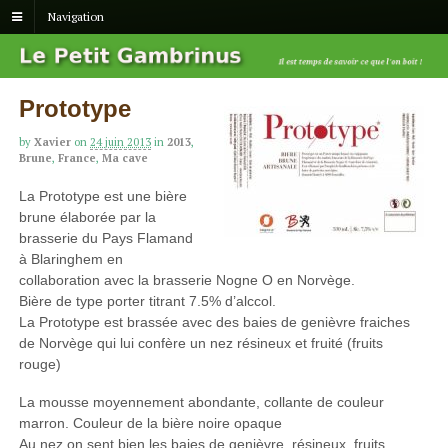
Navigation
Prototype
by
Xavier
on
24 juin 2013
in
2013
,
Brune
,
France
,
Ma cave
La Prototype est une bière
brune élaborée par la
brasserie du Pays Flamand
à Blaringhem en
collaboration avec la brasserie Nogne O en Norvège.
Bière de type porter titrant 7.5% d’alccol.
La Prototype est brassée avec des baies de genièvre fraiches
de Norvège qui lui confère un nez résineux et fruité (fruits
rouge)
La mousse moyennement abondante, collante de couleur
marron. Couleur de la bière noire opaque
Au nez on sent bien les baies de genièvre, résineux, fruits