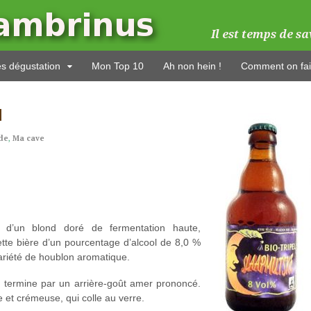
es dégustation
Mon Top 10
Ah non hein !
Comment on fai
l
de
,
Ma cave
e d’un blond doré de fermentation haute,
ette bière d’un pourcentage d’alcool de 8,0 %
 variété de houblon aromatique.
 termine par un arrière-goût amer prononcé.
 et crémeuse, qui colle au verre.