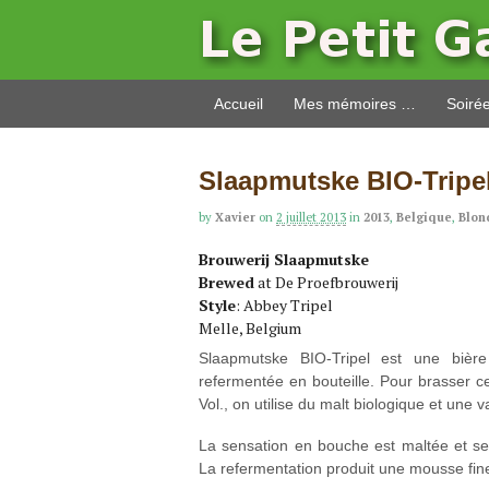
Accueil
Mes mémoires …
Soiré
Slaapmutske BIO-Tripe
by
Xavier
on
2 juillet 2013
in
2013
,
Belgique
,
Blon
Brouwerij Slaapmutske
Brewed
at De Proefbrouwerij
Style
: Abbey Tripel
Melle, Belgium
Slaapmutske BIO-Tripel est une bièr
refermentée en bouteille. Pour brasser c
Vol., on utilise du malt biologique et une
La sensation en bouche est maltée et se
La refermentation produit une mousse fine