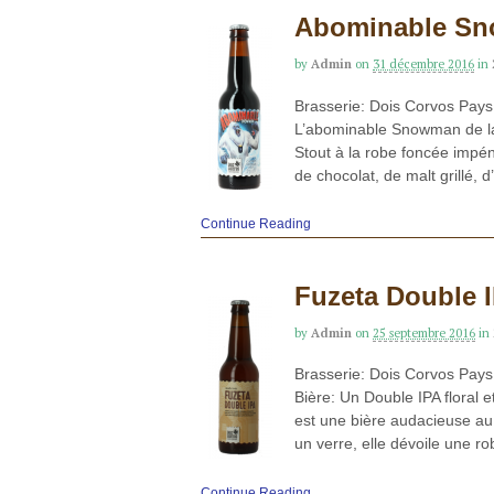
Abominable S
by
Admin
on
31 décembre 2016
in
Brasserie: Dois Corvos Pays:
L’abominable Snowman de la
Stout à la robe foncée impé
de chocolat, de malt grillé, 
Continue Reading
Fuzeta Double 
by
Admin
on
25 septembre 2016
in
Brasserie: Dois Corvos Pays
Bière: Un Double IPA floral e
est une bière audacieuse au 
un verre, elle dévoile une r
Continue Reading