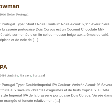
nowman
2016
,
Noire
,
Portugal
 Portugal Type: Stout / Noire Couleur: Noire Alcool: 6,8° Saveur biere:
 brasserie portugaise Dois Corvos est un Coconut Chocolate Milk
nétrable surmontée d’un fin col de mousse beige aux arômes de café,
d’épices et de noix de […]
IPA
2016
,
Ambrée
,
Ma cave
,
Portugal
: Portugal Type: Double/Imperial IPA Couleur: Ambrée Alcool: 9° Saveu
t fruité aux saveurs vibrantes d’agrumes et de fruits tropicaux. Fuzeta
style Imperial IPA de la brasserie portugaise Dois Corvos. Versée dans
obe orangée et foncée relativement […]