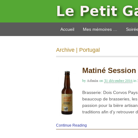
Accueil
Mes mémoires …
Soiré
Archive | Portugal
Matiné Session
by
Admin
on
31 décembre 2016
in
Brasserie: Dois Corvos Pays
beaucoup de brasseries, les
passion pour la bière artisa
traditions afin d’y retrouver
Continue Reading